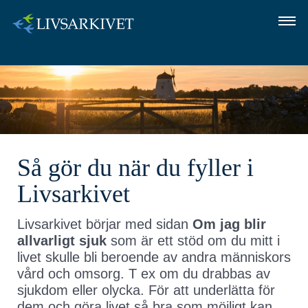
Logga in
OM LIVSARKIVET
SÅ GÖR DU
FRÅGOR OCH SVAR
Så gör du när du fyller i
LOGGA IN
Livsarkivet
Livsarkivet börjar med sidan
Om jag blir
allvarligt sjuk
som är ett stöd om du mitt i
livet skulle bli beroende av andra människors
vård och omsorg. T ex om du drabbas av
sjukdom eller olycka. För att underlätta för
dem och göra livet så bra som möjligt kan